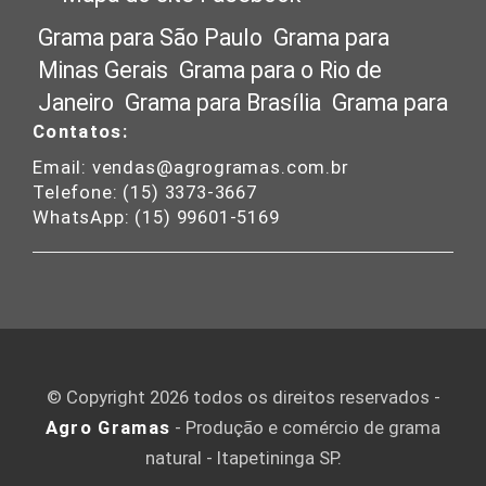
Grama para São Paulo
Grama para
Minas Gerais
Grama para o Rio de
Janeiro
Grama para Brasília
Grama para
Contatos:
Santa Catarina
Grama para Mato
Grosso
Grama para Goias
Grama para o
Email: vendas@agrogramas.com.br
Telefone: (15) 3373-3667
Paraná
Grama para o Rio Grande do Sul
WhatsApp: (15) 99601-5169
Grama para o Espírito Santo
Grama
para Tocantins
Grama para a Bahia
Grama para o Nordeste
Grama para
Campinas
Grama para Ribeirão Preto
Grama para Belo Horizonte
© Copyright 2026 todos os direitos reservados -
Agro Gramas
- Produção e comércio de grama
natural - Itapetininga SP.