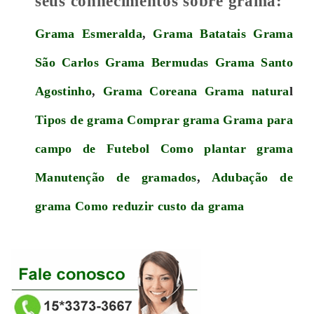
seus conhecimentos sobre grama:
Grama Esmeralda
,
Grama Batatais
Grama
São Carlos
Grama Bermudas
Grama Santo
Agostinho
,
Grama Coreana
Grama natura
l
Tipos de grama
Comprar grama
Grama para
campo de Futebol
Como plantar grama
Manutenção de gramados
,
Adubação de
grama
Como reduzir custo da grama