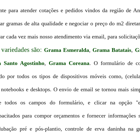
nte para atender cotações e pedidos vindos da região de An
r gramas de alta qualidade e negociar o preço do m2 direta
ar cada vez mais nosso atendimento via email, para solicitaç
 variedades são:
Grama Esmeralda
,
Grama Batatais
,
G
 Santo Agostinho
,
Grama Coreana
. O formulário de co
do por todos os tipos de dispositivos móveis como, (celula
 notebooks e desktops. O envio de email se tornou mais sim
te todos os campos do formulário, e clicar na opção "e
acitados para compor orçamentos e fornecer informações s
dubação pré e pós-plantio, controle de erva daninha na g