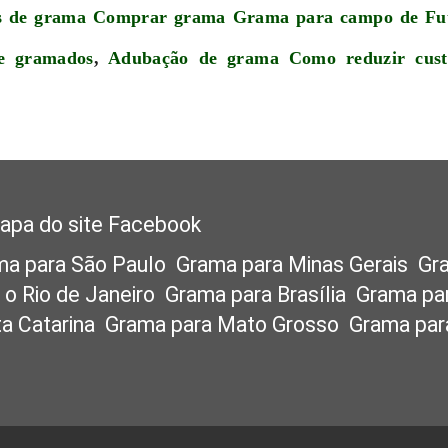
s de grama
Comprar grama
Grama para campo de Fu
e gramados
,
Adubação de grama
Como reduzir cus
apa do site
Facebook
ma para São Paulo
Grama para Minas Gerais
Gr
 o Rio de Janeiro
Grama para Brasília
Grama pa
a Catarina
Grama para Mato Grosso
Grama par
as
Grama para o Paraná
Grama para o Rio Grand
Grama para o Espírito Santo
Grama para Tocant
ma para a Bahia
Grama para o Nordeste
Grama 
pinas
Grama para Ribeirão Preto
Grama para B