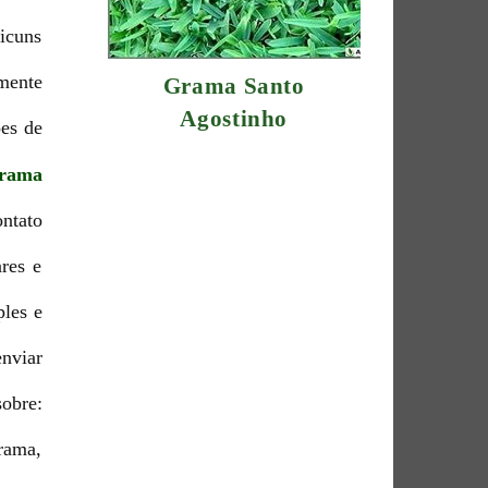
icuns
mente
Grama Santo
Agostinho
ões de
rama
ntato
res e
ples e
nviar
obre:
rama,