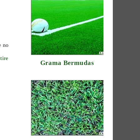
e no
tire
Grama Bermudas