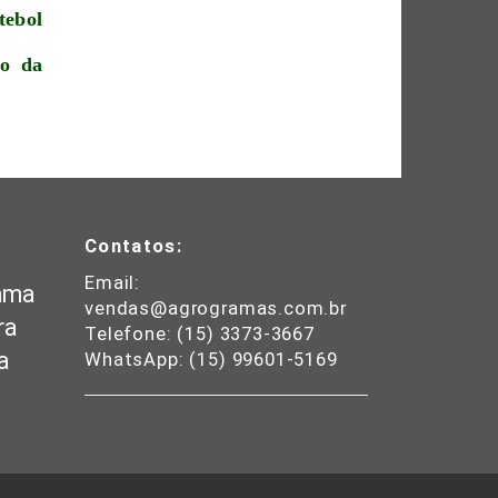
tebol
to da
Contatos:
Email:
ama
vendas@agrogramas.com.br
ra
Telefone: (15) 3373-3667
a
WhatsApp: (15) 99601-5169
e do
ins
para
elo