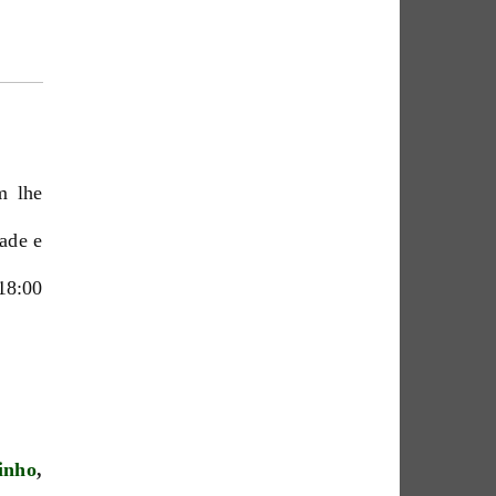
m lhe
dade e
18:00
inho
,