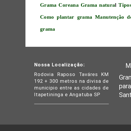
Grama Coreana
Grama natura
l
Tipo
Como plantar grama
Manutenção d
grama
Nossa Localização:
M
Rodovia Raposo Taváres KM
Gra
192 + 300 metros na divisa de
para
municipio entre as cidades de
Sant
Itapetininga e Angatuba SP
Goi
Sul
Gra
Cam