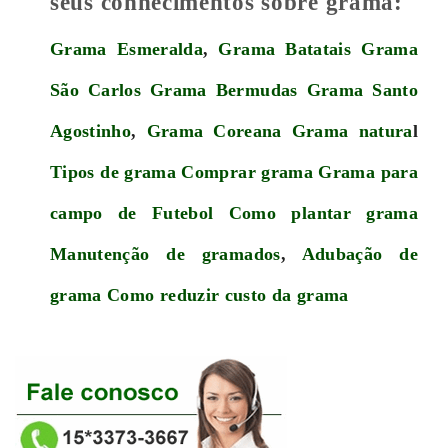
seus conhecimentos sobre grama:
Grama Esmeralda
,
Grama Batatais
Grama
São Carlos
Grama Bermudas
Grama Santo
Agostinho
,
Grama Coreana
Grama natura
l
Tipos de grama
Comprar grama
Grama para
campo de Futebol
Como plantar grama
Manutenção de gramados
,
Adubação de
grama
Como reduzir custo da grama