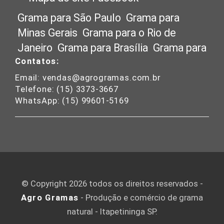
Grama para São Paulo
Grama para
Minas Gerais
Grama para o Rio de
Janeiro
Grama para Brasília
Grama para
Contatos:
Santa Catarina
Grama para Mato
Grosso
Grama para Goias
Grama para o
Email: vendas@agrogramas.com.br
Telefone: (15) 3373-3667
Paraná
Grama para o Rio Grande do Sul
WhatsApp: (15) 99601-5169
Grama para o Espírito Santo
Grama
para Tocantins
Grama para a Bahia
Grama para o Nordeste
Grama para
Campinas
Grama para Ribeirão Preto
Grama para Belo Horizonte
© Copyright 2026 todos os direitos reservados -
Agro Gramas
- Produção e comércio de grama
natural - Itapetininga SP.