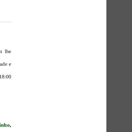
m lhe
dade e
18:00
inho
,