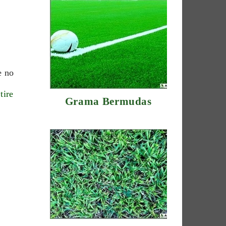
e no
tire
Grama Bermudas