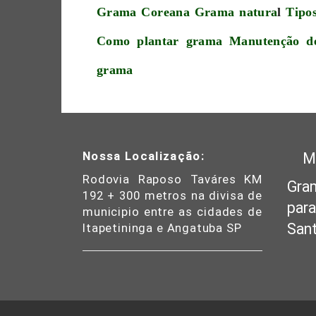
Grama Coreana
Grama natura
l
Tipo
Como plantar grama
Manutenção d
grama
Nossa Localização:
M
Rodovia Raposo Taváres KM
Gra
192 + 300 metros na divisa de
para
municipio entre as cidades de
Sant
Itapetininga e Angatuba SP
Goi
Sul
Gra
Cam