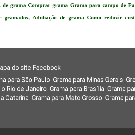
s de grama
Comprar grama
Grama para campo de Fu
e gramados
,
Adubação de grama
Como reduzir cus
apa do site
Facebook
ma para São Paulo
Grama para Minas Gerais
Gr
 o Rio de Janeiro
Grama para Brasília
Grama pa
a Catarina
Grama para Mato Grosso
Grama par
as
Grama para o Paraná
Grama para o Rio Grand
Grama para o Espírito Santo
Grama para Tocant
ma para a Bahia
Grama para o Nordeste
Grama 
pinas
Grama para Ribeirão Preto
Grama para B