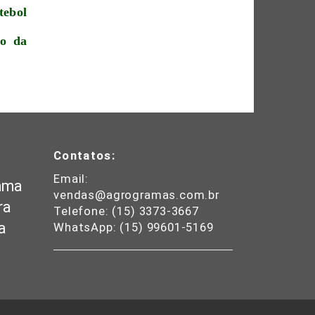
tebol
to da
Contatos:
Email:
ama
vendas@agrogramas.com.br
ra
Telefone: (15) 3373-3667
a
WhatsApp: (15) 99601-5169
e do
ins
para
elo