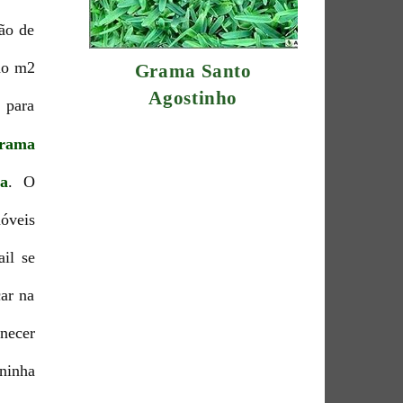
rão de
do m2
Grama Santo
Agostinho
 para
rama
a
. O
móveis
il se
car na
necer
aninha