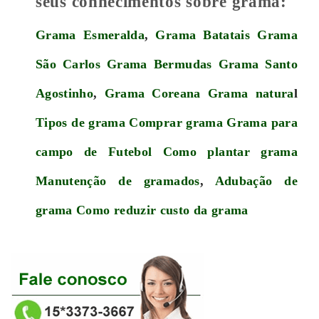
seus conhecimentos sobre grama:
Grama Esmeralda
,
Grama Batatais
Grama
São Carlos
Grama Bermudas
Grama Santo
Agostinho
,
Grama Coreana
Grama natura
l
Tipos de grama
Comprar grama
Grama para
campo de Futebol
Como plantar grama
Manutenção de gramados
,
Adubação de
grama
Como reduzir custo da grama