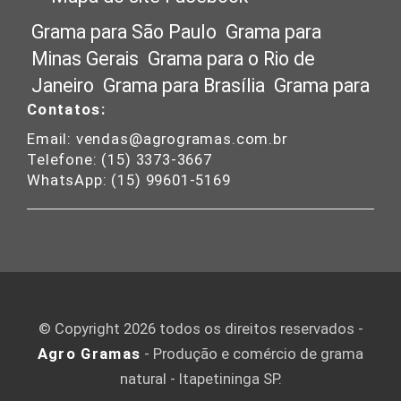
Grama para São Paulo
Grama para
Minas Gerais
Grama para o Rio de
Janeiro
Grama para Brasília
Grama para
Contatos:
Santa Catarina
Grama para Mato
Grosso
Grama para Goias
Grama para o
Email: vendas@agrogramas.com.br
Telefone: (15) 3373-3667
Paraná
Grama para o Rio Grande do Sul
WhatsApp: (15) 99601-5169
Grama para o Espírito Santo
Grama
para Tocantins
Grama para a Bahia
Grama para o Nordeste
Grama para
Campinas
Grama para Ribeirão Preto
Grama para Belo Horizonte
© Copyright 2026 todos os direitos reservados -
Agro Gramas
- Produção e comércio de grama
natural - Itapetininga SP.